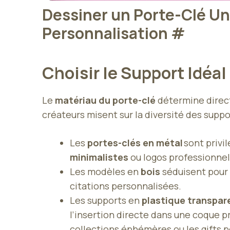
Dessiner un Porte-Clé Uni
Personnalisation
#
Choisir le Support Idéa
Le
matériau du porte-clé
détermine direct
créateurs misent sur la diversité des suppo
Les
portes-clés en métal
sont privil
minimalistes
ou logos professionnel
Les modèles en
bois
séduisent pour l
citations personnalisées.
Les supports en
plastique transpar
l’insertion directe dans une coque p
collections éphémères ou les gifts p