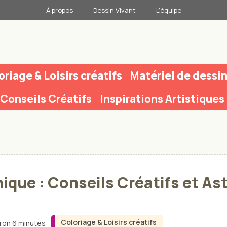
À propos
Dessin Vivant
L’équipe
oriage & Loisirs créatifs
Matériel de dessi
Conseils Créatifs
Inspirations Artistiques
ique : Conseils Créatifs et As
Coloriage & Loisirs créatifs
iron 6 minutes