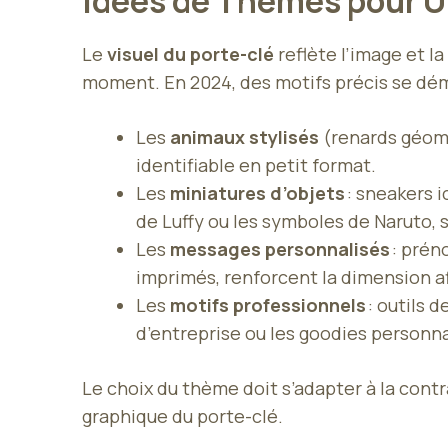
Idées de Thèmes pour U
Le
visuel du porte-clé
reflète l’image et l
moment. En 2024, des motifs précis se déma
Les
animaux stylisés
(renards géomé
identifiable en petit format.
Les
miniatures d’objets
: sneakers 
de Luffy ou les symboles de Naruto, s
Les
messages personnalisés
: prén
imprimés, renforcent la dimension aff
Les
motifs professionnels
: outils 
d’entreprise ou les goodies personna
Le choix du thème doit s’adapter à la contr
graphique du porte-clé.