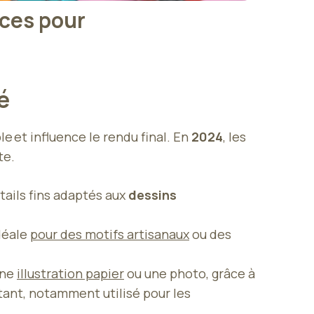
uces pour
lé
 et influence le rendu final. En
2024
, les
te.
tails fins adaptés aux
dessins
idéale
pour des motifs artisanaux
ou des
une
illustration papier
ou une photo, grâce à
tant, notamment utilisé pour les