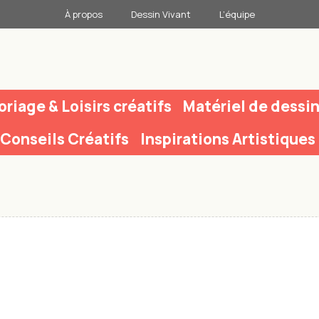
À propos
Dessin Vivant
L’équipe
oriage & Loisirs créatifs
Matériel de dessi
Conseils Créatifs
Inspirations Artistiques