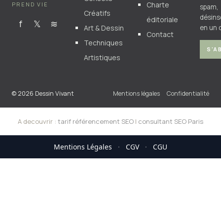
Charte
PREND VIE
spam,
Créatifs
désins
éditoriale
f
𝕏
≋
Art & Dessin
en un c
Contact
Techniques
S'A
Artistiques
© 2026 Dessin Vivant
Mentions légales
Confidentialité
A decouvrir :
tarif référencement SEO
|
consultant SEO Paris
Mentions Légales
·
CGV
·
CGU