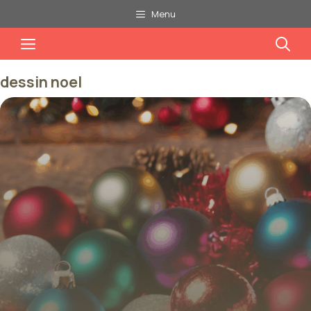
Aller
Menu
au
Menu
contenu
dessin noel