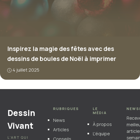
Inspirez la magie des fêtes avec des
dessins de boules de Noël à imprimer
4 juillet 2025
RUBRIQUES
LE
NEWS
Dessin
MÉDIA
Recev
News
Vivant
À propos
meille
Articles
articl
L'équipe
L'ART QUI
semain
Conseils