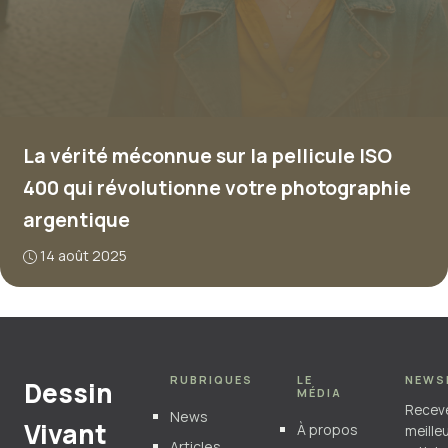
La vérité méconnue sur la pellicule ISO
400 qui révolutionne votre photographie
argentique
14 août 2025
RUBRIQUES
LE
NEWS
Dessin
MÉDIA
Recev
News
Vivant
À propos
meille
Articles