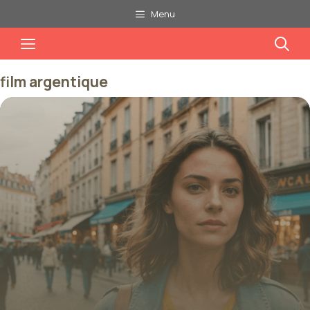
Aller
Menu
au
Menu
contenu
film argentique