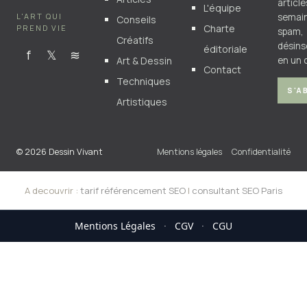
articl
L'équipe
L'ART QUI
semain
Conseils
Charte
PREND VIE
spam,
Créatifs
désins
éditoriale
f
𝕏
≋
Art & Dessin
en un c
Contact
Techniques
S'A
Artistiques
© 2026 Dessin Vivant
Mentions légales
Confidentialité
A decouvrir :
tarif référencement SEO
|
consultant SEO Paris
Mentions Légales
·
CGV
·
CGU