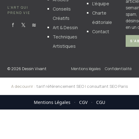
articl
L'équipe
L'ART QUI
semain
Conseils
Charte
PREND VIE
spam,
Créatifs
désins
éditoriale
f
𝕏
≋
Art & Dessin
en un c
Contact
Techniques
S'A
Artistiques
© 2026 Dessin Vivant
Mentions légales
Confidentialité
A decouvrir :
tarif référencement SEO
|
consultant SEO Paris
Mentions Légales
·
CGV
·
CGU