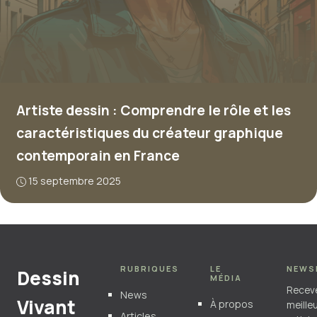
Artiste dessin : Comprendre le rôle et les
caractéristiques du créateur graphique
contemporain en France
15 septembre 2025
RUBRIQUES
LE
NEWS
Dessin
MÉDIA
Recev
News
Vivant
À propos
meille
Articles