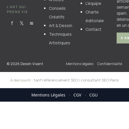
articl
L'équipe
L'ART QUI
semain
Conseils
Charte
PREND VIE
spam,
Créatifs
désins
éditoriale
f
𝕏
≋
Art & Dessin
en un c
Contact
Techniques
S'A
Artistiques
© 2026 Dessin Vivant
Mentions légales
Confidentialité
A decouvrir :
tarif référencement SEO
|
consultant SEO Paris
Mentions Légales
·
CGV
·
CGU