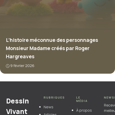
L’histoire méconnue des personnages
Monsieur Madame créés par Roger
Hargreaves
9 février 2026
RUBRIQUES
LE
NEWS
Dessin
MÉDIA
Recev
News
Vivant
À propos
meille
Articles