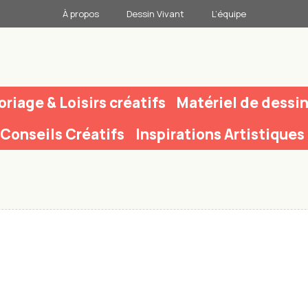
À propos
Dessin Vivant
L’équipe
oriage & Loisirs créatifs
Matériel de dessi
Conseils Créatifs
Inspirations Artistiques