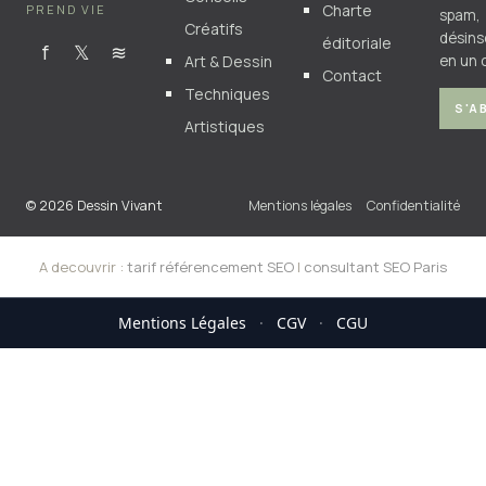
Charte
PREND VIE
spam,
Créatifs
désins
éditoriale
f
𝕏
≋
Art & Dessin
en un c
Contact
Techniques
S'A
Artistiques
© 2026 Dessin Vivant
Mentions légales
Confidentialité
A decouvrir :
tarif référencement SEO
|
consultant SEO Paris
Mentions Légales
·
CGV
·
CGU