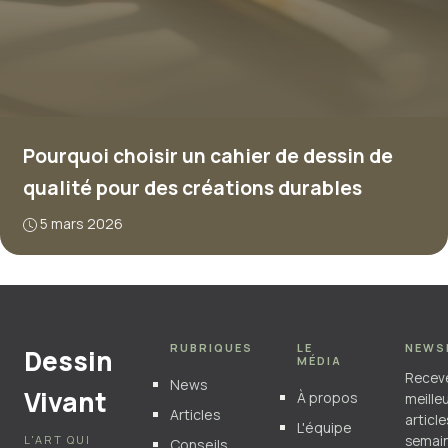
Pourquoi choisir un cahier de dessin de
qualité pour des créations durables
5 mars 2026
RUBRIQUES
LE
NEWS
Dessin
MÉDIA
Recev
News
Vivant
À propos
meille
Articles
articl
L'équipe
L'ART QUI
semain
Conseils