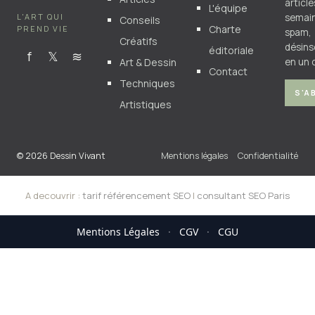
articl
L'équipe
L'ART QUI
semain
Conseils
Charte
PREND VIE
spam,
Créatifs
désins
éditoriale
f
𝕏
≋
Art & Dessin
en un c
Contact
Techniques
S'A
Artistiques
© 2026 Dessin Vivant
Mentions légales
Confidentialité
A decouvrir :
tarif référencement SEO
|
consultant SEO Paris
Mentions Légales
·
CGV
·
CGU