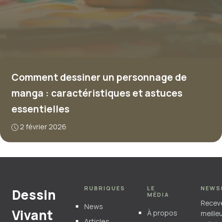
Comment dessiner un personnage de
manga : caractéristiques et astuces
essentielles
2 février 2026
RUBRIQUES
LE
NEWS
Dessin
MÉDIA
Recev
News
Vivant
À propos
meille
Articles