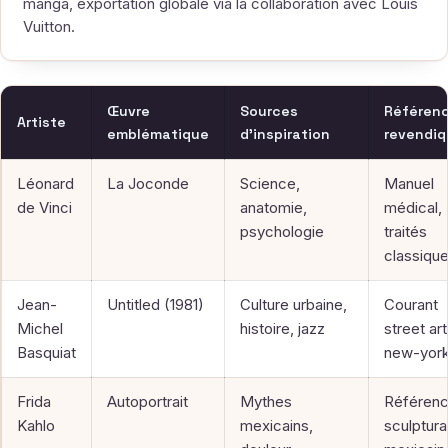
manga, exportation globale via la collaboration avec Louis
Vuitton.
Œuvre
Sources
Référen
Artiste
emblématique
d’inspiration
revendi
Léonard
La Joconde
Science,
Manuel
de Vinci
anatomie,
médical,
psychologie
traités
classiqu
Jean-
Untitled (1981)
Culture urbaine,
Courant
Michel
histoire, jazz
street art
Basquiat
new-york
Frida
Autoportrait
Mythes
Référen
Kahlo
mexicains,
sculptura