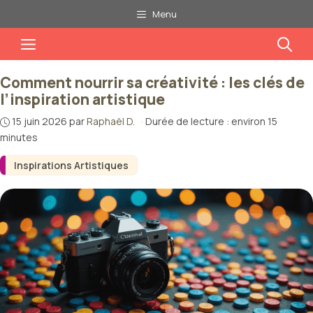
Aller
Menu
au
Menu
contenu
Comment nourrir sa créativité : les clés de
l’inspiration artistique
15 juin 2026
par
Raphaël D.
·
Durée de lecture : environ 15
minutes
Inspirations Artistiques