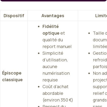
Dispositif
Avantages
Limit
Fidélité
optique
et
Taille 
qualité du
docum
report manuel
limité
Simplicité
Gestio
d’utilisation,
refroi
aucune
parfoi
Épiscope
numérisation
Non ad
classique
requise
projec
Coût d’achat
suppor
abordable
relief 
(environ 350 €)
grands
Respect du
sans