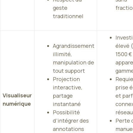
geste
fracti
traditionnel
Invest
Agrandissement
élevé (
illimité,
1500 €
manipulation de
appare
tout support
gamme
Projection
Requie
interactive,
prise 
Visualiseur
partage
et par
numérique
instantané
conne
Possibilité
réseau
d’intégrer des
Perte 
annotations
manuel