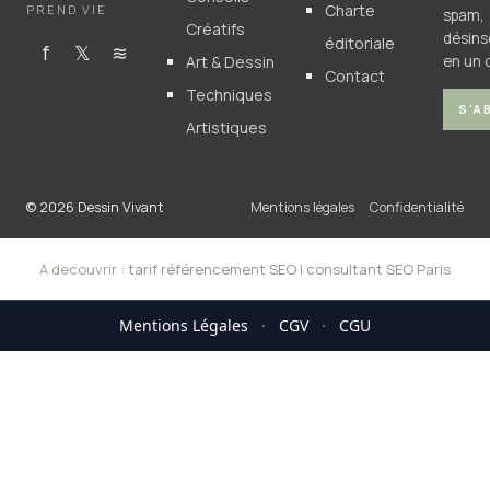
Charte
PREND VIE
spam,
Créatifs
désins
éditoriale
f
𝕏
≋
Art & Dessin
en un c
Contact
Techniques
S'A
Artistiques
© 2026 Dessin Vivant
Mentions légales
Confidentialité
A decouvrir :
tarif référencement SEO
|
consultant SEO Paris
Mentions Légales
·
CGV
·
CGU