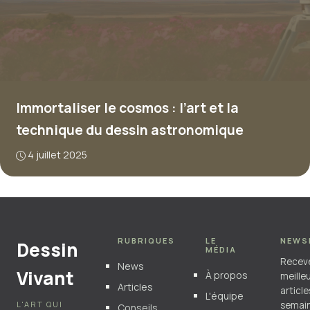
Immortaliser le cosmos : l’art et la
technique du dessin astronomique
4 juillet 2025
RUBRIQUES
LE
NEWS
Dessin
MÉDIA
Recev
News
Vivant
À propos
meille
Articles
articl
L'équipe
L'ART QUI
semain
Conseils