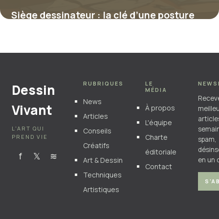
Siège dessinateur : la clé d’une posture
idéale pour les professionnels créatifs
4 juillet 2025
RUBRIQUES
LE
NEWS
Dessin
MÉDIA
Recev
News
Vivant
À propos
meille
Articles
articl
L'équipe
L'ART QUI
semain
Conseils
Charte
PREND VIE
spam,
Créatifs
désins
éditoriale
f
𝕏
≋
Art & Dessin
en un c
Contact
Techniques
S'A
Artistiques