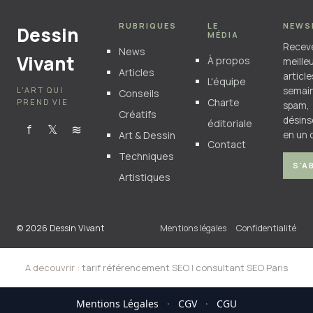
RUBRIQUES
LE
NEWS
Dessin
MÉDIA
Recev
News
Vivant
À propos
meille
Articles
articl
L'équipe
L'ART QUI
semain
Conseils
Charte
PREND VIE
spam,
Créatifs
désins
éditoriale
f
𝕏
≋
Art & Dessin
en un c
Contact
Techniques
S'A
Artistiques
© 2026 Dessin Vivant
Mentions légales
Confidentialité
A decouvrir :
tarif référencement SEO
|
consultant SEO Paris
Mentions Légales
·
CGV
·
CGU