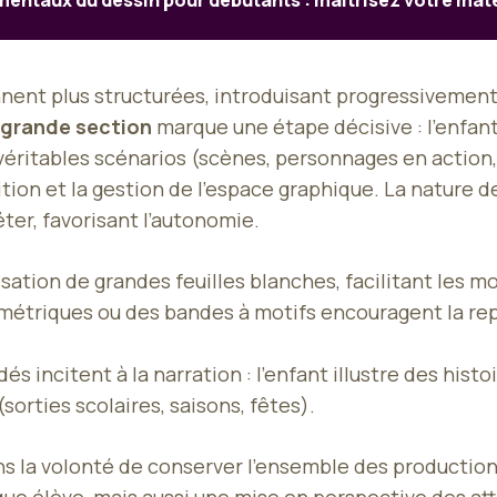
entaux du dessin pour débutants : maîtrisez votre maté
ennent plus structurées, introduisant progressiveme
grande section
marque une étape décisive : l’enfant
 véritables scénarios (scènes, personnages en action
ion et la gestion de l’espace graphique. La nature 
er, favorisant l’autonomie.
tilisation de grandes feuilles blanches, facilitant les
ométriques ou des bandes à motifs encouragent la re
dés incitent à la narration : l’enfant illustre des hi
orties scolaires, saisons, fêtes).
dans la volonté de conserver l’ensemble des producti