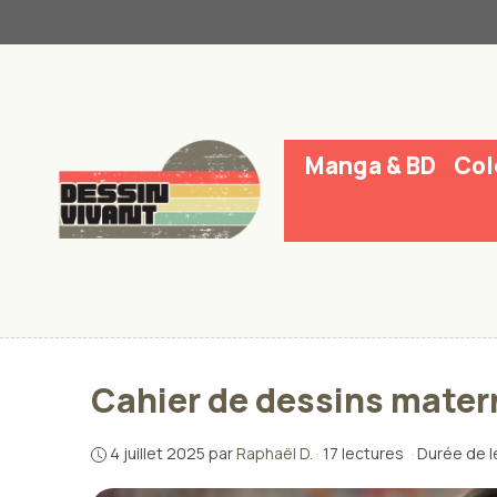
Aller
au
contenu
Manga & BD
Col
Cahier de dessins matern
4 juillet 2025
par
Raphaël D.
·
17 lectures
·
Durée de l