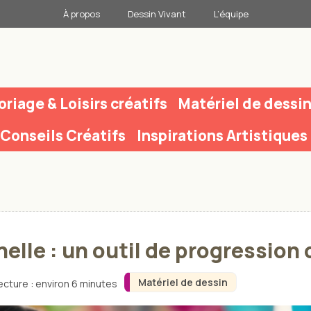
À propos
Dessin Vivant
L’équipe
oriage & Loisirs créatifs
Matériel de dessi
Conseils Créatifs
Inspirations Artistiques
elle : un outil de progression
Matériel de dessin
ecture : environ 6 minutes