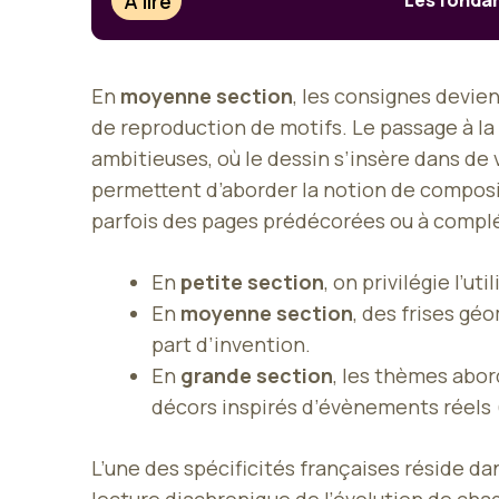
À lire
Les fondam
En
moyenne section
, les consignes devi
de reproduction de motifs. Le passage à la
ambitieuses, où le dessin s’insère dans de
permettent d’aborder la notion de composit
parfois des pages prédécorées ou à complét
En
petite section
, on privilégie l’u
En
moyenne section
, des frises gé
part d’invention.
En
grande section
, les thèmes abor
décors inspirés d’évènements réels (s
L’une des spécificités françaises réside 