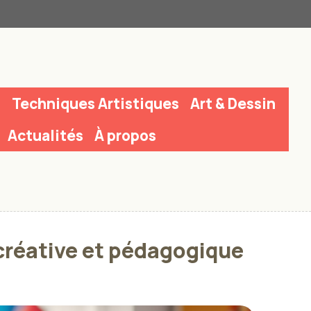
n
Techniques Artistiques
Art & Dessin
Actualités
À propos
 créative et pédagogique