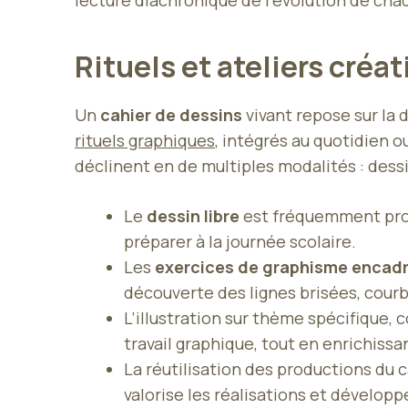
lecture diachronique de l’évolution de cha
Rituels et ateliers créat
Un
cahier de dessins
vivant repose sur la 
rituels graphiques
, intégrés au quotidien ou
déclinent en de multiples modalités : dessin
Le
dessin libre
est fréquemment propo
préparer à la journée scolaire.
Les
exercices de graphisme encad
découverte des lignes brisées, courb
L’illustration sur thème spécifique,
travail graphique, tout en enrichissa
La réutilisation des productions du 
valorise les réalisations et dévelop