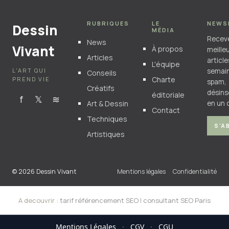
RUBRIQUES
LE
NEWS
Dessin
MÉDIA
Recev
News
Vivant
À propos
meille
Articles
articl
L'équipe
L'ART QUI
semain
Conseils
Charte
PREND VIE
spam,
Créatifs
désins
éditoriale
f
𝕏
≋
Art & Dessin
en un c
Contact
Techniques
S'A
Artistiques
© 2026 Dessin Vivant
Mentions légales
Confidentialité
A decouvrir :
tarif référencement SEO
|
consultant SEO Paris
Mentions Légales
·
CGV
·
CGU