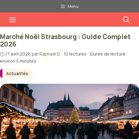
Aller
Menu
au
Menu
contenu
Marché Noël Strasbourg : Guide Complet
2026
17 avril 2026
par
Raphaël D.
·
10 lectures
·
Durée de lecture :
environ 3 minutes
Actualités