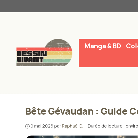
Aller
au
contenu
Manga & BD
Col
Bête Gévaudan : Guide C
9 mai 2026
par
Raphaël D.
·
Durée de lecture : envir