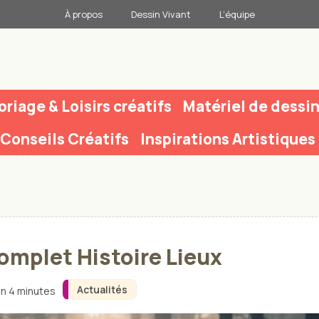
À propos
Dessin Vivant
L’équipe
oriage & Loisirs créatifs
Matériel de dessi
Conseils Créatifs
Inspirations Artistiques
omplet Histoire Lieux
Actualités
on 4 minutes