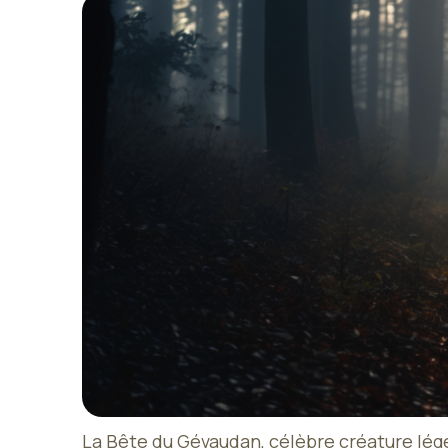
La Bête du Gévaudan, célèbre créature légend