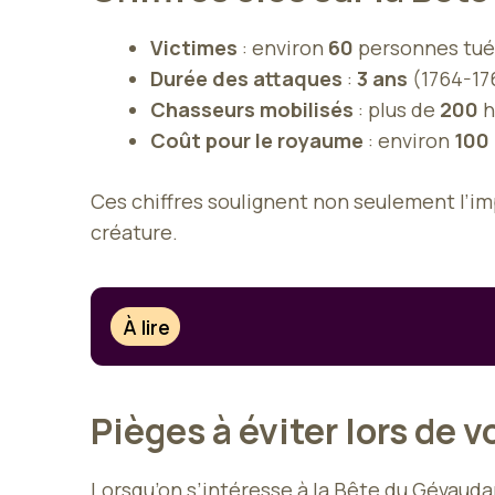
Victimes
: environ
60
personnes tué
Durée des attaques
:
3 ans
(1764-17
Chasseurs mobilisés
: plus de
200
h
Coût pour le royaume
: environ
100 
Ces chiffres soulignent non seulement l’imp
créature.
À lire
Pièges à éviter lors de 
Lorsqu’on s’intéresse à la Bête du Gévaudan