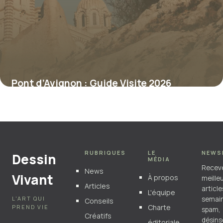
Pont d’Avignon : Guide Visite 2026
6 juillet 2026
RUBRIQUES
LE
NEWS
Dessin
MÉDIA
Recev
News
Vivant
À propos
meille
Articles
articl
L'équipe
L'ART QUI
semain
Conseils
Charte
PREND VIE
spam,
Créatifs
désins
éditoriale