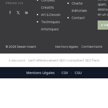
Conseils
Charte
PREND VIE
spam,
Créatifs
désins
éditoriale
f
𝕏
≋
Art & Dessin
en un c
Contact
Techniques
S'A
Artistiques
© 2026 Dessin Vivant
Mentions légales
Confidentialité
A decouvrir :
tarif référencement SEO
|
consultant SEO Paris
Mentions Légales
·
CGV
·
CGU