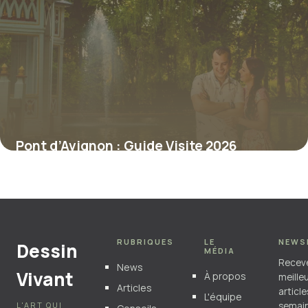
Pont d’Avignon : Guide Visite 2026
6 juillet 2026
RUBRIQUES
LE
NEWS
Dessin
MÉDIA
Recev
News
Vivant
À propos
meille
Articles
articl
L'équipe
L'ART QUI
semain