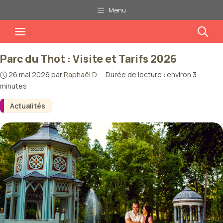
Aller
Menu
au
Menu
contenu
Parc du Thot : Visite et Tarifs 2026
26 mai 2026
par
Raphaël D.
·
Durée de lecture : environ 3
minutes
Actualités