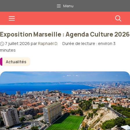
Aller
Menu
au
Menu
contenu
Exposition Marseille : Agenda Culture 2026
7 juillet 2026
par
Raphaël D.
·
Durée de lecture : environ 3
minutes
Actualités