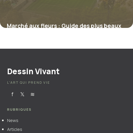
Marché aux fleurs : Guide des plus beaux
5 juillet 2026
Dessin Vivant
L'ART QUI PREND VIE
f
𝕏
≋
RUBRIQUES
News
Articles