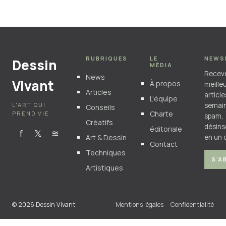
6 juillet 2026
RUBRIQUES
LE
NEWS
Dessin
MÉDIA
Recev
News
Vivant
À propos
meille
Articles
articl
L'équipe
L'ART QUI
semain
Conseils
Charte
PREND VIE
spam,
Créatifs
désins
éditoriale
f
𝕏
≋
Art & Dessin
en un c
Contact
Techniques
S'A
Artistiques
© 2026 Dessin Vivant
Mentions légales
Confidentialité