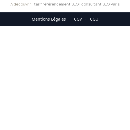
A decouvrir :
tarif référencement SEO
|
consultant SEO Paris
Mentions Légales
·
CGV
·
CGU